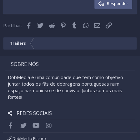
Cabeçalho 3
Responder
18
Tahoma
22
Times New Roman
Facebook
Twitter
Reddit
Pinterest
Tumblr
WhatsApp
Email
Link
26
Partilhar:
Trebuchet MS
Verdana
Trailers
SOBRE NÓS
DobMedia é uma comunidade que tem como objetivo
juntar todos os fãs de dobragens portuguesas num
espaço harmonioso e de convívio. Juntos somos mais
fortes!
REDES SOCIAIS
Facebook
Twitter
youtube
Instagram
DobMedia Escuro