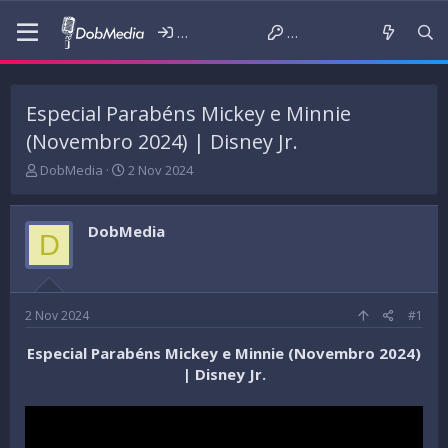
Iniciar sessão
Criar conta
Especial Parabéns Mickey e Minnie
(Novembro 2024) | Disney Jr.
T
D
DobMedia
2 Nov 2024
h
a
r
t
e
a
DobMedia
D
a
d
d
e
s
i
t
n
a
í
2 Nov 2024
#1
r
c
t
i
Especial Parabéns Mickey e Minnie (Novembro 2024)
e
o
| Disney Jr.
r