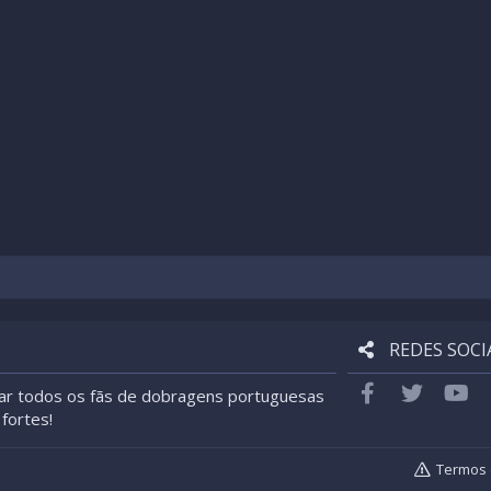
REDES SOCI
Facebook
Twitter
yo
ar todos os fãs de dobragens portuguesas
fortes!
Termos 