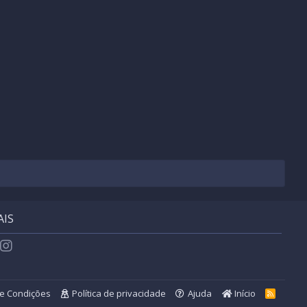
AIS
utube
Instagram
e Condições
Política de privacidade
Ajuda
Início
R
S